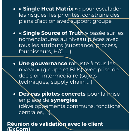
« Single Heat Matrix » :
pour escalader
les risques, les priorités, construire des
plans d’action avec support groupe​
« Single Source of Truth »
basée sur les
nomenclatures au niveau pièces avec
tous les attributs (substance, process,
fournisseurs, H/C, …)​
Une gouvernance
robuste à tous les
niveaux (groupe et BUs)
avec prise de
décision intermédiaire (sujets
techniques, supply chain, …)​
Des cas pilotes concrets
pour la mise
en place de
synergies
(développements communs, fonctions
centrales, …)
Réunion de validation avec le client
(ExCom)