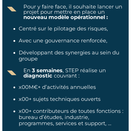
Pour y faire face, il souhaite lancer un
4 mois
projet pour mettre en place un
nouveau modèle opérationnel :
SECTEUR
Centré sur le pilotage des risques, ​
Aéronautique
Avec une gouvernance renforcée, ​
Développant des synergies au sein du
SAVOIR FAIRE
groupe ​
Qualité
En
3 semaines
, STEP réalise un
diagnostic
couvrant : ​
x00M€+ d’activités annuelles​
x00+ sujets techniques ouverts ​
ÉLÉMENTS CLÉS
x00+ contributeurs de toutes fonctions :
bureau d’études, industrie,
Mise en place d’une
programmes, services et support, …​
gestion des risques
opérationnels liés aux