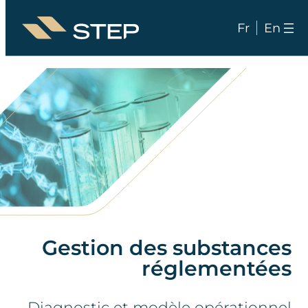
Fr
En
Aller
au
contenu
Gestion des substances
réglementées
Diagnostic et modèle opérationnel