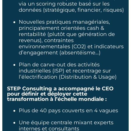
via un scoring robuste basé sur les
données (stratégique, financier, risques)
Industrie du câble
Nouvelles pratiques managériales,
principalement orientées cash &
SAVOIR FAIRE
rentabilité (plutôt que génération de
revenus), contraintes
Corporate
environnementales (CO2) et indicateurs
d’engagement (absentéisme…)
Plan de carve-out des activités
industrielles (ISP) et recentrage sur
l’électrification (Distribution & Usage)
ÉLÉMENTS CLÉS
STEP Consulting a accompagné le CEO
pour définir et déployer cette
EBITDA du group : x 1.7
transformation à l’échelle mondiale :
ROCE : + 11 points
Plus de 40 pays couverts en 4 vagues
Free Cash Flow x2
Une équipe centrale mixant experts
internes et consultants