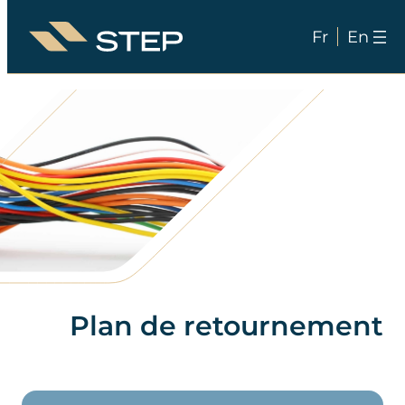
Fr
En
Aller
au
contenu
Plan de retournement